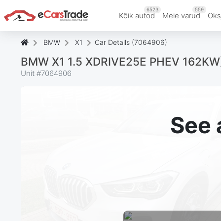
6523
559
Kõik autod
Meie varud
Oks
BMW
X1
Car Details (7064906)
BMW X1 1.5 XDRIVE25E PHEV 162KW
Unit #
7064906
See 