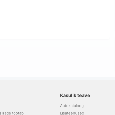
Kasulik teave
Autokataloog
sTrade töötab
Lisateenused