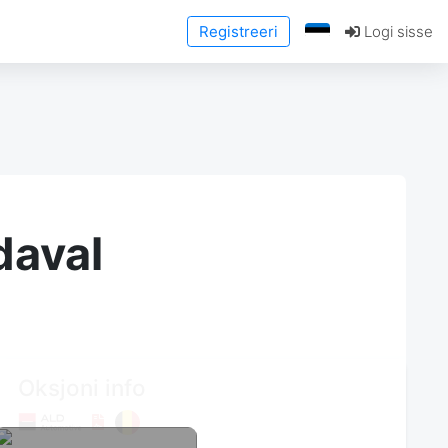
Registreeri
Logi sisse
daval
Oksjoni info