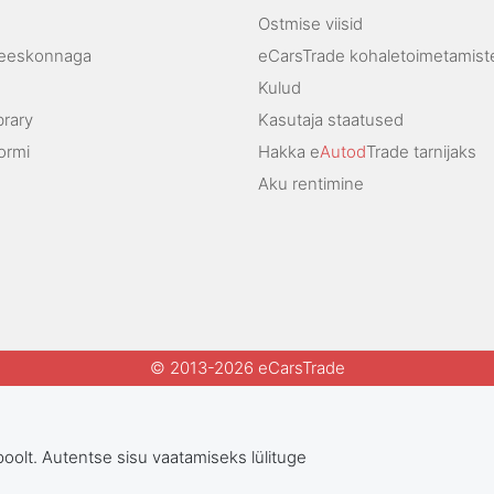
Ostmise viisid
meeskonnaga
eCarsTrade kohaletoimetamis
Kulud
brary
Kasutaja staatused
ormi
Hakka e
Autod
Trade tarnijaks
Aku rentimine
© 2013-2026 eCarsTrade
poolt. Autentse sisu vaatamiseks lülituge