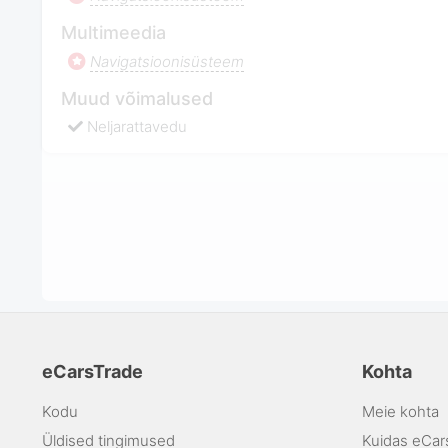
Multimeedia
Navigatsioonisüsteem
Muud võimalused
Neljarattavedu
eCarsTrade
Kohta
Kodu
Meie kohta
Üldised tingimused
Kuidas eCar