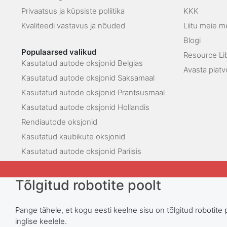
Privaatsus ja küpsiste poliitika
KKK
Kvaliteedi vastavus ja nõuded
Liitu meie 
Blogi
Populaarsed valikud
Resource Li
Kasutatud autode oksjonid Belgias
Avasta platv
Kasutatud autode oksjonid Saksamaal
Kasutatud autode oksjonid Prantsusmaal
Kasutatud autode oksjonid Hollandis
Rendiautode oksjonid
Kasutatud kaubikute oksjonid
Kasutatud autode oksjonid Pariisis
Tõlgitud robotite poolt
Pange tähele, et kogu eesti keelne sisu on tõlgitud robotite 
inglise keelele.