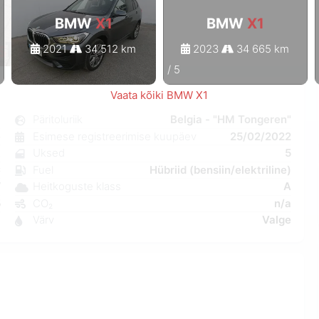
BMW
X1
BMW
X1
2021
34 512 km
2023
34 665 km
1
/
5
Vaata kõiki BMW X1
1
Päritoluriik
Belgia - "HM Tongeren"
e
Esimese registreerimise kuupäev
25/02/2022
k
Uksed
5
C
Fuel
Hübriid (bensiin/elektriline)
W
Heitkoguste klass
A
5
CO₂
n/a
6
Värv
Valge