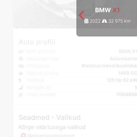
BMW
X1
2022
32 975 km
Auto profiil
Mark ja mudel
BMW X
Käigukasti tüüp
Automaatn
Kategooria
Maastur/maastikusõidu
Mootori suurus
1499 C
Võimsus
125 Hp 92 k
Kohtade arv
Ühiku number
706490
Seadmed - Valikud
Kõrge väärtusega valikud
Navigatsioonisüsteem