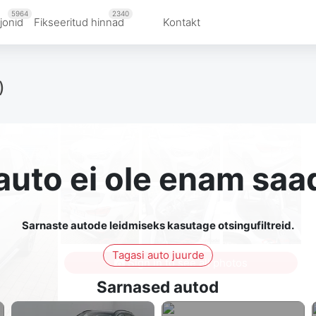
5964
2340
jonid
Fikseeritud hinnad
Kontakt
)
auto ei ole enam saa
Sarnaste autode leidmiseks kasutage otsingufiltreid.
Tagasi auto juurde
Sign in to see all photos
Sarnased autod