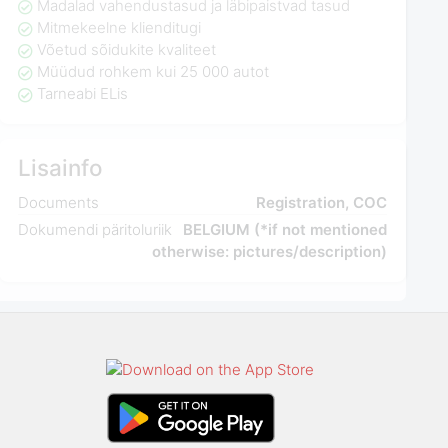
Madalad vahendustasud ja läbipaistvad tasud
Mitmekeelne klienditugi
Võetud sõidukite kvaliteet
Müüdud rohkem kui 25 000 autot
Tarneabi ELis
Lisainfo
Documents
Registration, COC
Dokumendi päritoluriik
BELGIUM (*if not mentioned
otherwise: pictures/description)