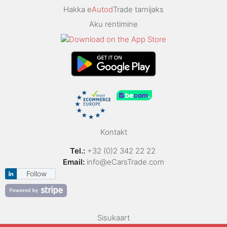
Hakka e
Autod
Trade tarnijaks
Aku rentimine
Kontakt
Tel.:
+32 (0)2 342 22 22
Email:
info@eCarsTrade.com
Follow
Sisukaart