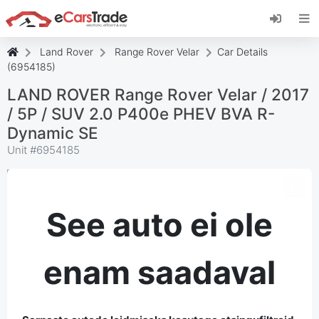
Installige eCarsTrade'i veebirakendus, lisage
see oma Avakuvale ja saate koheseid uuendusi.
Paigaldage
Tühista
Land Rover
Range Rover Velar
Car Details
(6954185)
LAND ROVER Range Rover Velar / 2017
/ 5P / SUV 2.0 P400e PHEV BVA R-
Dynamic SE
Unit #
6954185
See auto ei ole
enam saadaval