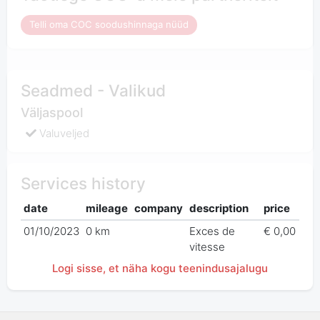
Telli oma COC soodushinnaga nüüd
Seadmed - Valikud
Väljaspool
Valuveljed
Services history
date
mileage
company
description
price
01/10/2023
0 km
Exces de
€ 0,00
vitesse
Logi sisse, et näha kogu teenindusajalugu