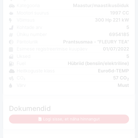
Kategooria
Maastur/maastikusõiduk
Mootori suurus
1997 CC
Võimsus
300 Hp 221 kW
Kohtade arv
5
Ühiku number
6954185
Päritoluriik
Prantsusmaa - "FLEURY TEA"
Esimese registreerimise kuupäev
01/07/2022
Uksed
5
Fuel
Hübriid (bensiin/elektriline)
Heitkoguste klass
Euro6d-TEMP
CO₂
57 CO
2
Värv
Must
Dokumendid
Logi sisse, et näha hinnangut