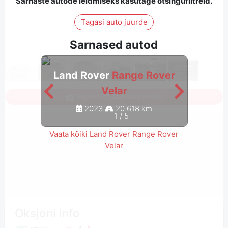
Sarnaste autode leidmiseks kasutage otsingufiltreid.
Tagasi auto juurde
Sarnased autod
Land Rover
Range Rover
Lan
Velar
Sign in to see all photos
2023
20 618 km
1
/
5
Vaata kõiki Land Rover Range Rover
Velar
Oksjoni info