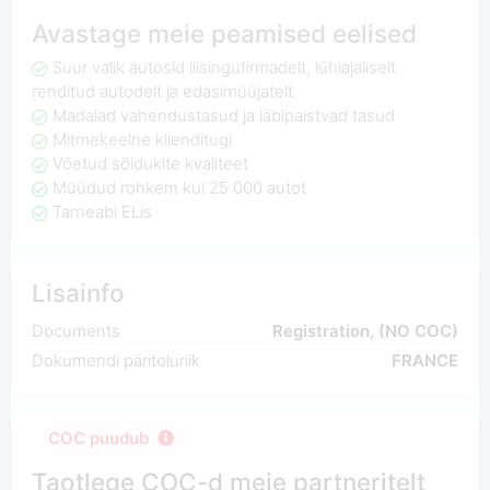
Avastage meie peamised eelised
Suur valik autosid liisingufirmadelt, lühiajaliselt
renditud autodelt ja edasimüüjatelt
Madalad vahendustasud ja läbipaistvad tasud
Mitmekeelne klienditugi
Võetud sõidukite kvaliteet
Müüdud rohkem kui 25 000 autot
Tarneabi ELis
Lisainfo
Documents
Registration, (NO COC)
Dokumendi päritoluriik
FRANCE
COC puudub
Taotlege COC-d meie partneritelt