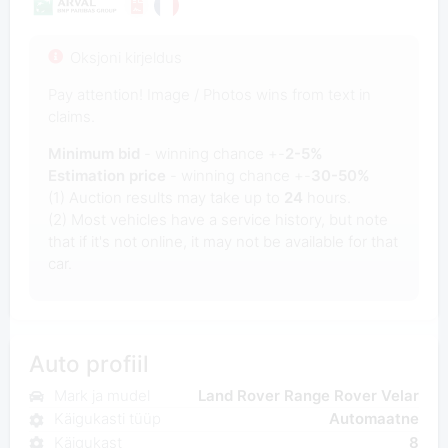
Oksjoni kirjeldus
Pay attention! Image / Photos wins from text in
claims.
Minimum bid
- winning chance +-
2-5%
Estimation price
- winning chance +-
30-50%
(1) Auction results may take up to
24
hours.
(2) Most vehicles have a service history, but note
that if it's not online, it may not be available for that
car.
Auto profiil
Mark ja mudel
Land Rover Range Rover Velar
Käigukasti tüüp
Automaatne
Käigukast
8