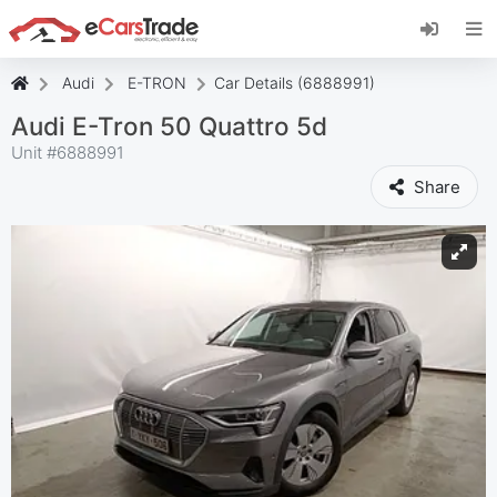
Installige eCarsTrade'i veebirakendus, lisage
see oma Avakuvale ja saate koheseid uuendusi.
Paigaldage
Tühista
Audi
E-TRON
Car Details (6888991)
Audi E-Tron 50 Quattro 5d
Unit #
6888991
Share