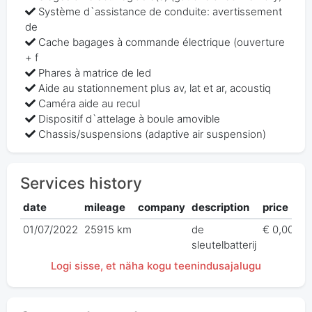
Système d`assistance de conduite: avertissement
de
Cache bagages à commande électrique (ouverture
+ f
Phares à matrice de led
Aide au stationnement plus av, lat et ar, acoustiq
Caméra aide au recul
Dispositif d`attelage à boule amovible
Chassis/suspensions (adaptive air suspension)
Services history
date
mileage
company
description
price
01/07/2022
25915 km
de
€ 0,00
sleutelbatterij
Logi sisse, et näha kogu teenindusajalugu