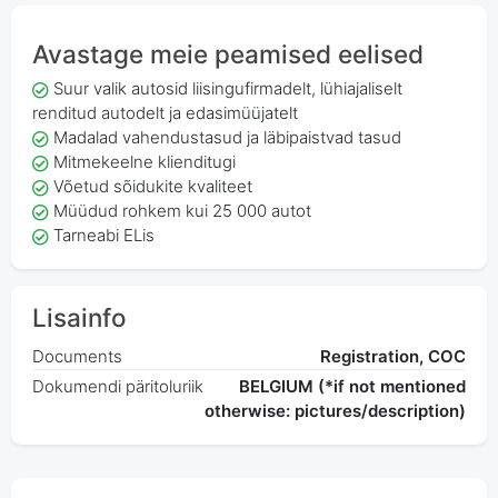
Avastage meie peamised eelised
Suur valik autosid liisingufirmadelt, lühiajaliselt
renditud autodelt ja edasimüüjatelt
Madalad vahendustasud ja läbipaistvad tasud
Mitmekeelne klienditugi
Võetud sõidukite kvaliteet
Müüdud rohkem kui 25 000 autot
Tarneabi ELis
Lisainfo
Documents
Registration, COC
Dokumendi päritoluriik
BELGIUM (*if not mentioned
otherwise: pictures/description)