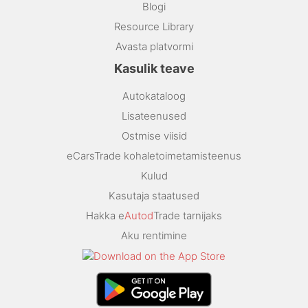
Blogi
Resource Library
Avasta platvormi
Kasulik teave
Autokataloog
Lisateenused
Ostmise viisid
eCarsTrade kohaletoimetamisteenus
Kulud
Kasutaja staatused
Hakka e
Autod
Trade tarnijaks
Aku rentimine