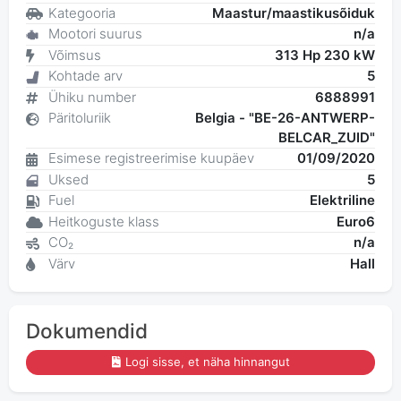
Kategooria
Maastur/maastikusõiduk
Mootori suurus
n/a
Võimsus
313 Hp 230 kW
Kohtade arv
5
Ühiku number
6888991
Päritoluriik
Belgia - "BE-26-ANTWERP-
BELCAR_ZUID"
Esimese registreerimise kuupäev
01/09/2020
Uksed
5
Fuel
Elektriline
Heitkoguste klass
Euro6
CO₂
n/a
Värv
Hall
Dokumendid
Logi sisse, et näha hinnangut