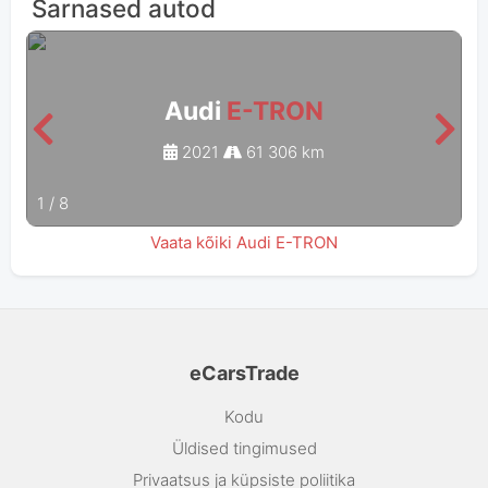
Sarnased autod
Audi
E-TRON
2021
61 306 km
1
/
8
Vaata kõiki Audi E-TRON
eCarsTrade
Kodu
Üldised tingimused
Privaatsus ja küpsiste poliitika