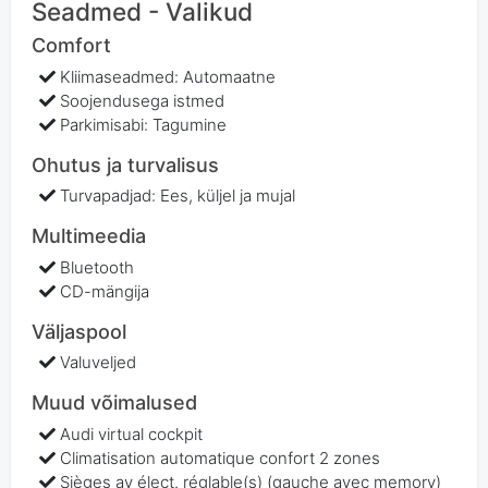
Seadmed - Valikud
Comfort
Kliimaseadmed: Automaatne
Soojendusega istmed
Parkimisabi: Tagumine
Ohutus ja turvalisus
Turvapadjad: Ees, küljel ja mujal
Multimeedia
Bluetooth
CD-mängija
Väljaspool
Valuveljed
Muud võimalused
Audi virtual cockpit
Climatisation automatique confort 2 zones
Sièges av élect. réglable(s) (gauche avec memory)