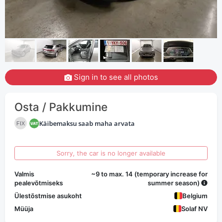
Sign in to see all photos
Osta / Pakkumine
Käibemaksu saab maha arvata
FIX
Sorry, the car is no longer available
Valmis
~9 to max. 14 (temporary increase for
pealevõtmiseks
summer season)
Ülestõstmise asukoht
Belgium
Müüja
Solaf NV